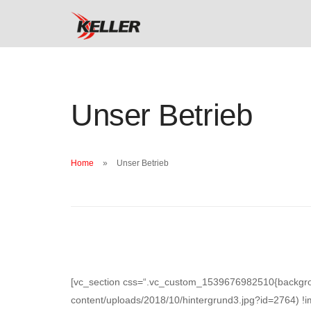
Unser Betrieb
Home
Unser Betrieb
[vc_section css=“.vc_custom_1539676982510{backgroun
content/uploads/2018/10/hintergrund3.jpg?id=2764) !i