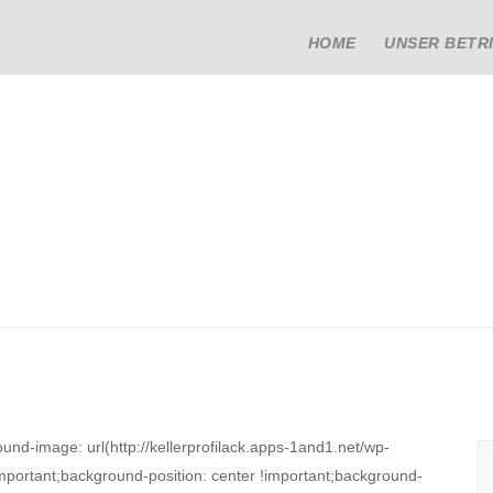
HOME
UNSER BETR
d-image: url(http://kellerprofilack.apps-1and1.net/wp-
mportant;background-position: center !important;background-