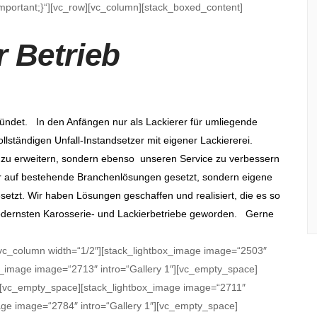
important;}“][vc_row][vc_column][stack_boxed_content]
 Betrieb
ündet. In den Anfängen nur als Lackierer für umliegende
ollständigen Unfall-Instandsetzer mit eigener Lackiererei.
en zu erweitern, sondern ebenso unseren Service zu verbessern
ur auf bestehende Branchenlösungen gesetzt, sondern eigene
setzt. Wir haben Lösungen geschaffen und realisiert, die es so
modernsten Karosserie- und Lackierbetriebe geworden. Gerne
[vc_column width=“1/2″][stack_lightbox_image image=“2503″
_image image=“2713″ intro=“Gallery 1″][vc_empty_space]
″][vc_empty_space][stack_lightbox_image image=“2711″
age image=“2784″ intro=“Gallery 1″][vc_empty_space]